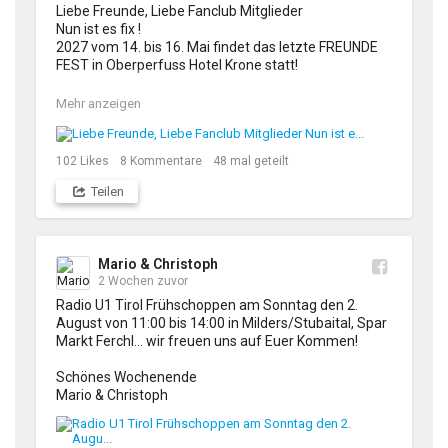
Liebe Freunde, Liebe Fanclub Mitglieder 

Nun ist es fix !

2027 vom 14. bis 16. Mai findet das letzte FREUNDE 
FEST in Oberperfuss Hotel Krone statt!

Sichert euch noch die Tickets für unser letztes 
Mehr anzeigen
gemeinsames Fest!

Seit 1995 veranstalteten wir zuerst das „Servus 
102
Likes
8
Kommentare
48
mal geteilt
Freunde Fest vom ALPENTRIO TIROL in Neustift im 
Stubaital (Festzelt mit täglich 6.000 Besucher) dann 
Teilen
wechselten wir in die WM Halle nach Seefeld, ab 2012 
bis 2019 war es das „Bergkristall Festival“ in der WM 
Halle! Und nach der Corona Pause im kleinen aber 
feinen Rahmen unser „Freunde Fest“ in Oberperfuss 
Mario & Christoph
Hotel Krone;

2 Wochen zuvor
NUN MACHEN WIR schweren Herzens SCHLUSS und 
Radio U1 Tirol Frühschoppen am Sonntag den 2. 
wollen uns nochmal vor Demut zu Euch, für die 
August von 11:00 bis 14:00 in Milders/Stubaital, Spar 
Jahrzehnte lange Treue recht herzlich bedanken!

Markt Ferchl… wir freuen uns auf Euer Kommen!

Wir gehen mit Stolz und höchstem Respekt vor Euch 
allen! Vergelts Gott 👏🫶🤝

Schönes Wochenende 

Mario & Christoph
Tickets auf unserer Homepage 

https://marioundchristoph.at/index....