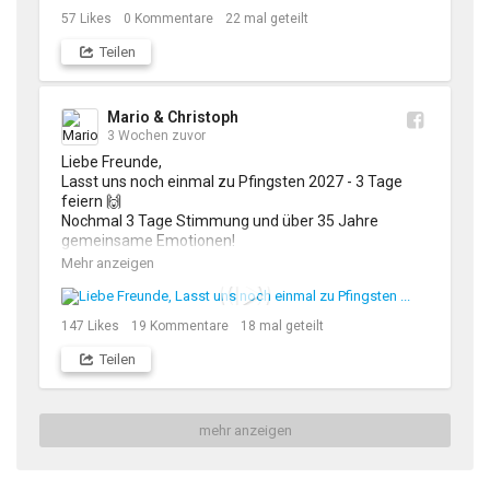
57
Likes
0
Kommentare
22
mal geteilt
Über die weiteren Schritte werden wir euch in der 
Teilen
nächsten Zeit mehr Informationen geben können;

Bitte habt noch ein wenig Geduld;

Hochachtungsvoll und mit vollem Respekt und 
Mario & Christoph
Dankbarkeit 

3 Wochen zuvor
Mario & Christoph 

Liebe Freunde,

Lasst uns noch einmal zu Pfingsten 2027 - 3 Tage 
#marioundchristoph #ChorusMusic #fans #danke 
feiern 🙌 

#respekt #music
Nochmal 3 Tage Stimmung und über 35 Jahre 
gemeinsame Emotionen!

Sichert euch rechtzeitig die Tickets auf unserer 
Mehr anzeigen
Homepage:

https://marioundchristoph.at/index....
147
Likes
19
Kommentare
18
mal geteilt
Schönes Wochenende und liebe Grüße 

Teilen
Mario & Christoph 

#marioundchristoph #stimmung #party #feiern 
mehr anzeigen
#Pfingsten #dannkampaula #alpentriotirol 
#ChorusMusic #oberperfuss #HotelKrone 
#m1oberperfuss