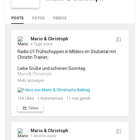
POSTS
FOTOS
VIDEOS
Mario & Christoph
6 Tage zuvor
Radio U1 Frühschoppen in Milders im Stubaital mit 
Christin Trainer;

Liebe Grüße und schönen Sonntag

Mario& Christoph 

Mehr anzeigen
#radiou1 #marioundchristoph #ladiner #volksbeat 
#rotzlöfll #musibriada #stubai #stubaital #neustift
159
Likes
1
Kommentare
11
mal geteilt
Teilen
Mario & Christoph
1 Woche zuvor