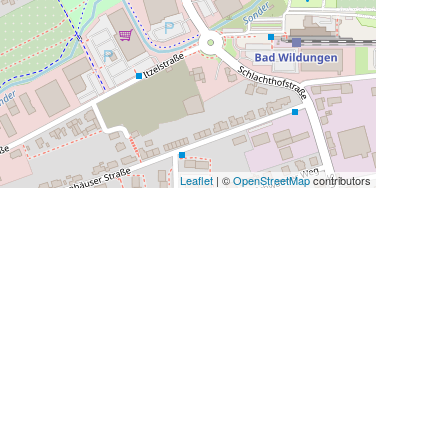
Leaflet
| ©
OpenStreetMap
contributors