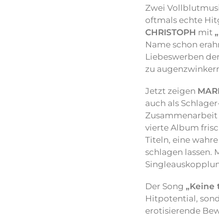
Zwei Vollblutmusi
oftmals echte Hit
CHRISTOPH
mit
Name schon erahn
Liebeswerben der
zu augenzwinkernde
Jetzt zeigen
MARI
auch als Schlager
Zusammenarbeit 
vierte Album fris
Titeln, eine wahre
schlagen lassen. 
Singleauskopplu
Der Song
„Keine 
Hitpotential, son
erotisierende Be