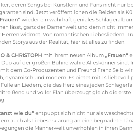
ker, deren Songs bei Künstlern und Fans nicht nur be
garanten sind. Jetzt veröffentlichen die Beiden als Kü
„Frauen“
wieder ein wahrhaft geniales Schlageralbum,
en lässt, ganz der Damenwelt und dem nicht immer
 Herren widmet. Von romantischen Liebesliedern, T
n Storys aus der Realität, hier ist alles zu finden.
O & CHRISTOPH
mit ihrem neuen Album
„Frauen“
e
-Duo auf der großen Bühne wahre Alleskönner sind. I
mit dem Co-Produzenten und Freund Franz Selb wir
ch, dynamisch und modern. Es bietet mit 14 liebevoll
 Fülle an Liedern, die das Herz eines jeden Schlagerf
Mitreißend und voller Elan überzeugt gleich die erste
ng.
tanzt wie du“
entpuppt sich nicht nur als waschecht
dern auch als Liebeserklärung an eine begnadete Tän
wegungen die Männerwelt unverhohlen in ihren Bann z