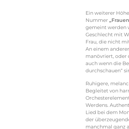
Ein weiterer Höhe
Nummer
„Frauen
gemeint werden w
Geschlecht mit Wi
Frau, die nicht 
An einem anderen
manövriert, oder
auch wenn die Beid
durchschauen“ sin
Ruhigere, melanc
Begleitet von ha
Orchesterelement
Werdens. Authenti
Lied bei dem Mome
der überzeugenden
manchmal ganz an