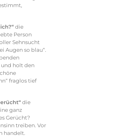
estimmt,
ich?“
die
liebte Person
oller Sehnsucht
ei Augen so blau“.
mpenden
l und holt den
schöne
“ fraglos tief
Gerücht“
die
eine ganz
nes Gerücht?
sinn treiben. Vor
n handelt.