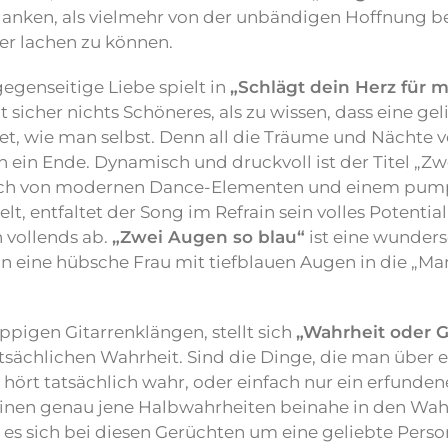
danken, als vielmehr von der unbändigen Hoffnung b
r lachen zu können.
gegenseitige Liebe spielt in
„Schlägt dein Herz für m
t sicher nichts Schöneres, als zu wissen, dass eine ge
, wie man selbst. Denn all die Träume und Nächte v
 ein Ende. Dynamisch und druckvoll ist der Titel „Zw
lich von modernen Dance-Elementen und einem pu
t, entfaltet der Song im Refrain sein volles Potentia
 vollends ab.
„Zwei Augen so blau“
ist eine wunder
n eine hübsche Frau mit tiefblauen Augen in die „Mann
pigen Gitarrenklängen, stellt sich
„Wahrheit oder 
tsächlichen Wahrheit. Sind die Dinge, die man über 
ört tatsächlich wahr, oder einfach nur ein erfunde
inen genau jene Halbwahrheiten beinahe in den Wahn
es sich bei diesen Gerüchten um eine geliebte Perso