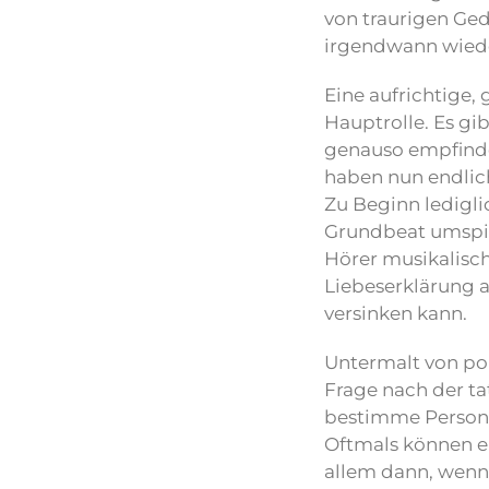
von traurigen Ge
irgendwann wiede
Eine aufrichtige, 
Hauptrolle. Es gib
genauso empfindet
haben nun endlich
Zu Beginn ledig
Grundbeat umspiel
Hörer musikalisch
Liebeserklärung a
versinken kann.
Untermalt von pop
Frage nach der ta
bestimme Person h
Oftmals können e
allem dann, wenn 