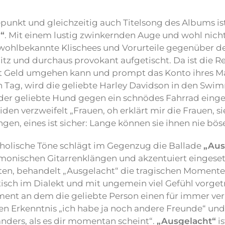
punkt und gleichzeitig auch Titelsong des Albums is
“
. Mit einem lustig zwinkernden Auge und wohl nicht
ohlbekannte Klischees und Vorurteile gegenüber d
tz und durchaus provokant aufgetischt. Da ist die R
mit Geld umgehen kann und prompt das Konto ihres Ma
 Tag, wird die geliebte Harley Davidson in den Sw
 der geliebte Hund gegen ein schnödes Fahrrad eing
en verzweifelt „Frauen, oh erklärt mir die Frauen, si
gen, eines ist sicher: Lange können sie ihnen nie böse
holische Töne schlägt im Gegenzug die Ballade
„Aus
rmonischen Gitarrenklängen und akzentuiert eingese
en, behandelt „Ausgelacht“ die tragischen Momente
sch im Dialekt und mit ungemein viel Gefühl vorgetr
nt an dem die geliebte Person einen für immer verlä
 Erkenntnis „ich habe ja noch andere Freunde“ und „
ders, als es dir momentan scheint“.
„Ausgelacht“
is