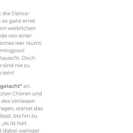
t die Dance-
 so ganz ernst
em weiblichen
ede von einer
nnes leer räumt.
immingpool
etauscht. Doch
e sind nie zu
 sein!
gelacht“
an.
tzten Chören und
 des Verlassen
agen, startet das
sst, bis hin zu
es ist halt
t dabei weniger