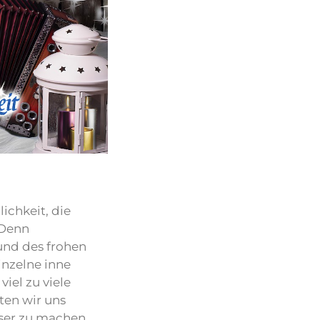
chkeit, die
 Denn
und des frohen
inzelne inne
iel zu viele
ten wir uns
sser zu machen