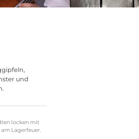
gipfeln,
nster und
n.
dten locken mit
 am Lagerfeuer.