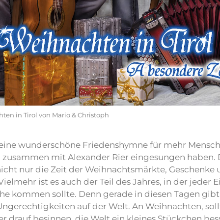
en in Tirol von Mario & Christoph
 eine wunderschöne Friedenshymne für mehr Menschli
h zusammen mit Alexander Rier eingesungen haben.
nicht nur die Zeit der Weihnachtsmärkte, Geschenke 
elmehr ist es auch der Teil des Jahres, in der jeder E
he kommen sollte. Denn gerade in diesen Tagen gibt v
Ungerechtigkeiten auf der Welt. An Weihnachten, soll
er drauf besinnen, die Welt ein kleines Stückchen be