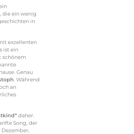
ein
 die ein wenig
geschichten in
mit exzellenten
 ist ein
it schönem
kannte
zuhause. Genau
stoph
. Während
doch an
rliches
stkind“
daher.
anfte Song, der
. Dezember,