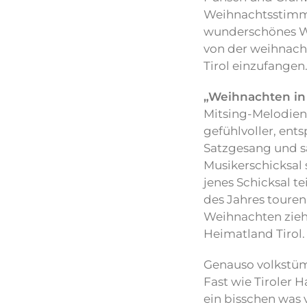
Weihnachtsstimm
wunderschönes We
von der weihnacht
Tirol einzufangen
„Weihnachten in 
Mitsing-Melodien 
gefühlvoller, en
Satzgesang und s
Musikerschicksal 
jenes Schicksal t
des Jahres touren 
Weihnachten zieht
Heimatland Tirol.
Genauso volkstü
Fast wie Tiroler 
ein bisschen was