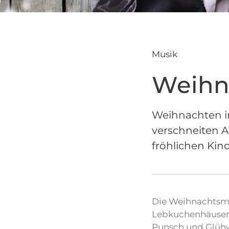
Musik
Weihna
Weihnachten in
verschneiten 
fröhlichen Kin
Die Weihnachtsmär
Lebkuchenhäusern
Punsch und Glühw