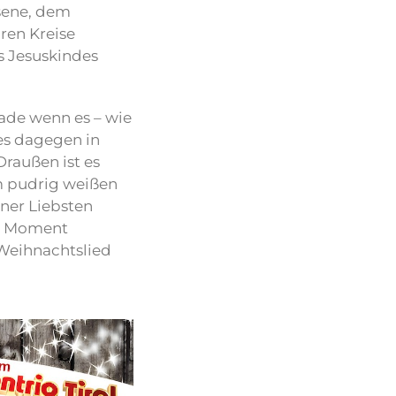
hsene, dem
ren Kreise
s Jesuskindes
ade wenn es – wie
 es dagegen in
 Draußen ist es
im pudrig weißen
iner Liebsten
er Moment
Weihnachtslied