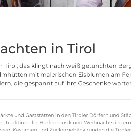
chten in Tirol
 Tirol; das klingt nach weiß getünchten Berg
Almhütten mit malerischen Eisblumen am Fe
dern, die gespannt auf ihre Geschenke warte
kte und Gaststätten in den Tiroler Dörfern und Stä
, traditioneller Harfenmusik und Weihnachtsliedern
ein, Kastanien und Zuckergebäck runden die Tiroler