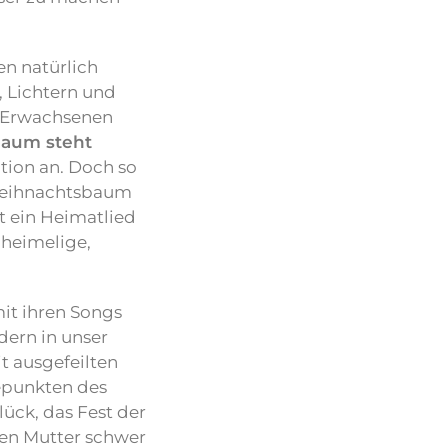
n natürlich
, Lichtern und
n Erwachsenen
baum steht
tion an. Doch so
 Weihnachtsbaum
t ein Heimatlied
 heimelige,
mit ihren Songs
dern in unser
t ausgefeilten
epunkten des
ück, das Fest der
ssen Mutter schwer