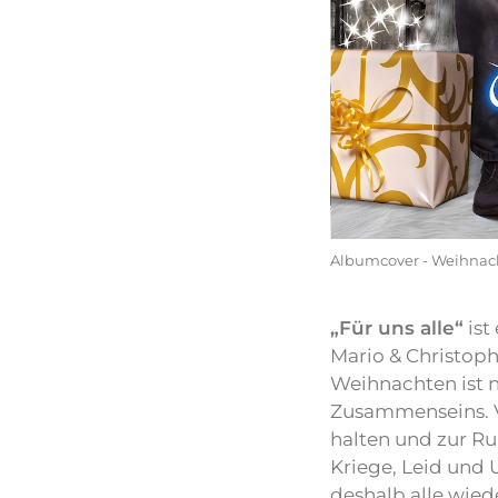
Albumcover - Weihnacht
„Für uns alle“
ist
Mario & Christop
Weihnachten ist 
Zusammenseins. Vi
halten und zur Ru
Kriege, Leid und 
deshalb alle wied