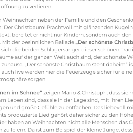
offnung zu verlieren.
an Weihnachten neben der Familie und den Geschenke
: Der Christbaum! Prachtvoll mit glänzenden Kugeln
kt, bereitet er nicht nur Kindern, sondern auch de
 Mit der besinnlichen Ballade
„Der schönste Christ
ich die beiden Schlagersänger dieser schönen Tradi
bäume auf der ganzen Welt auch sind, der schönste
zuhause. „Der schönste Christbaum steht daheim“ is
 auch live werden hier die Feuerzeuge sicher für eine
tmosphäre sorgen.
änen im Schnee“
zeigen Mario & Christoph, dass sie 
 Leben sind, dass sie in der Lage sind, mit ihren Lie
gen und große Gefühle zu entfachen. Das liebevoll mi
ts produzierte Lied gehört daher sicher zu den Höh
er haben an Weihnachten nicht alle Menschen das Gl
 zu feiern. Da ist zum Beispiel der kleine Junge, de