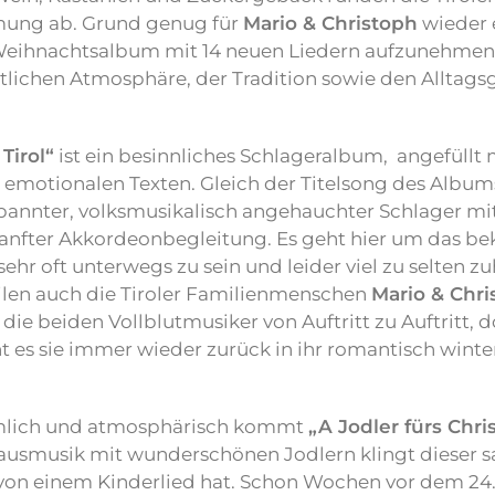
ung ab. Grund genug für
Mario & Christoph
wieder 
ihnachtsalbum mit 14 neuen Liedern aufzunehmen,
lichen Atmosphäre, der Tradition sowie den Alltags
.
Tirol“
ist ein besinnliches Schlageralbum, angefüllt 
emotionalen Texten. Gleich der Titelsong des Albums
tspannter, volksmusikalisch angehauchter Schlager m
anfter Akkordeonbegleitung. Es geht hier um das be
sehr oft unterwegs zu sein und leider viel zu selten 
eilen auch die Tiroler Familienmenschen
Mario & Chri
die beiden Vollblutmusiker von Auftritt zu Auftritt, 
 es sie immer wieder zurück in ihr romantisch winte
mlich und atmosphärisch kommt
„A Jodler fürs Chri
Hausmusik mit wunderschönen Jodlern klingt dieser s
 von einem Kinderlied hat. Schon Wochen vor dem 24