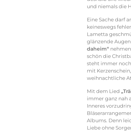
und niemals die H
Eine Sache darf 
keineswegs fehlen
Lametta geschmüc
glänzende Augen.
daheim“
nehmen s
schön die Christ
steht immer noch 
mit Kerzenschein,
weihnachtliche A
Mit dem Lied
„Tr
immer ganz nah am
Inneres vorzudrin
Bläserarrangemen
Albums. Denn leid
Liebe ohne Sorgen